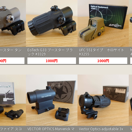
 ブースター タン
EoTech G33 ブースター ブラ
UFC 551タイプ ホロサイト
ック #3329
#3255
00円
1000円
1000円
グニファイア スコ
VECTOR OPTICS Marverick マ
Vector Optics adjustable 3x