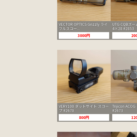
VECTOR OPTICS Grizzly ライ
UTG CQBズー
フルスコー...
4×28 #2853
3000円
20
VERY100 ダットサイト スコー
Trijicon AC
プ #2670
#2673
800円
12