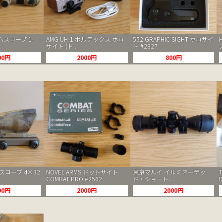
ムスコープ 1-
AMG UH-1 ボルテックス ホロ
552 GRAPHIC SIGHT ホロサイ
サイト (ド...
ト #2827
00円
2000円
800円
OG スコープ 4×32
NOVEL ARMS ドットサイト
東京マルイ イルミネーテッ
COMBAT PRO #2562
ド・ショート...
00円
2000円
2000円