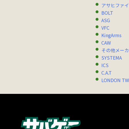
アサヒファイ
BOLT
ASG
VFC
KingArms
CAW
その他メーカ
SYSTEMA
ICS
C.A.T
LONDON TW