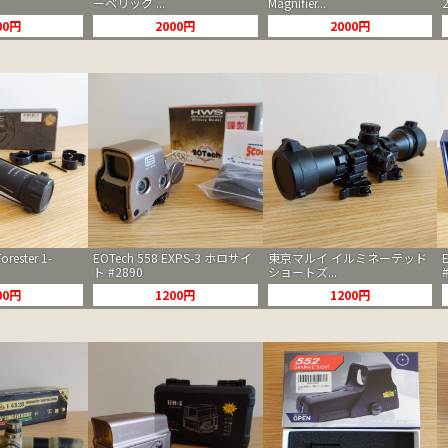
ーベリック ...
Magnifier...
00円
2000円
2000円
orester 1-
EOTech 558 EXPS-3 ホロサイ
東京マルイ イルミネーテッド
ト #2890
ショートズ...
00円
1200円
1200円