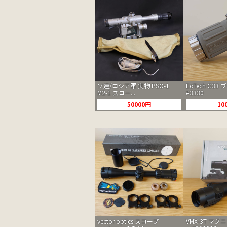
ソ連/ロシア軍 実物 PSO-1
EoTech G33
M2-1 スコー...
#3330
50000円
10
vector optics スコープ
VMX-3T マ