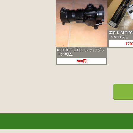
実物 NIGHT FOR
15×50 ス...
170
RED DOT SCOPE レッド/グリ
ーン #321
400円