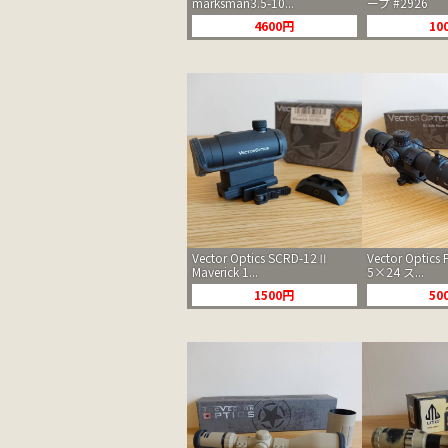
marksman3.5-10...
ープ #2926
4600円
10
Vector Optics SCRD-12Ⅱ
Vector Optics F
Maverick 1...
5×24 ス...
1500円
50