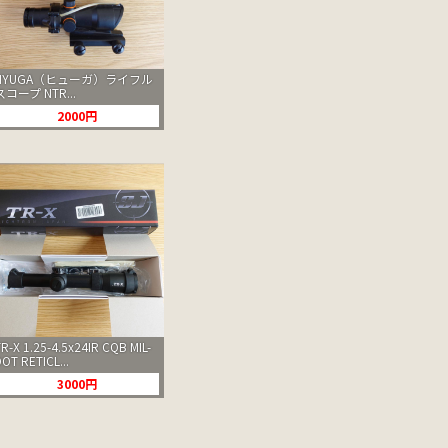
HYUGA（ヒューガ）ライフル
スコープ NTR...
2000円
TR-X 1.25-4.5x24IR CQB MIL-
DOT RETICL...
3000円