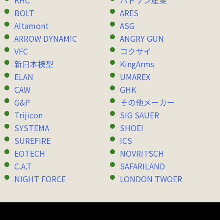
BOLT
ARES
Altamont
ASG
ARROW DYNAMIC
ANGRY GUN
VFC
コクサイ
新日本模型
KingArms
ELAN
UMAREX
CAW
GHK
G&P
その他メーカー
Trijicon
SIG SAUER
SYSTEMA
SHOEI
SUREFIRE
ICS
EOTECH
NOVRITSCH
C.A.T
SAFARILAND
NIGHT FORCE
LONDON TWOER