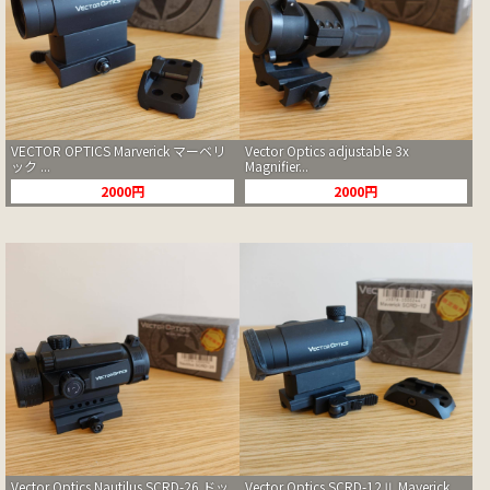
VECTOR OPTICS Marverick マーベリ
Vector Optics adjustable 3x
ック ...
Magnifier...
2000円
2000円
Vector Optics Nautilus SCRD-26 ドッ
Vector Optics SCRD-12Ⅱ Maverick