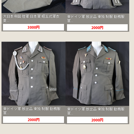
大日本帝国 陸軍 日本軍 昭五式軍衣
東ドイツ軍 放出品 東独 制服 勤務服
夏...
軍...
3000円
2000円
東ドイツ軍 放出品 東独 制服 勤務服
東ドイツ軍 放出品 東独 制服 勤務服
軍...
軍...
2000円
2000円