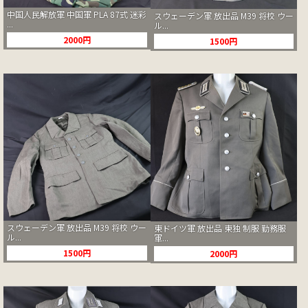
中国人民解放軍 中国軍 PLA 87式 迷彩
スウェーデン軍 放出品 M39 将校 ウー
...
ル...
2000円
1500円
スウェーデン軍 放出品 M39 将校 ウー
東ドイツ軍 放出品 東独 制服 勤務服
ル...
軍...
1500円
2000円