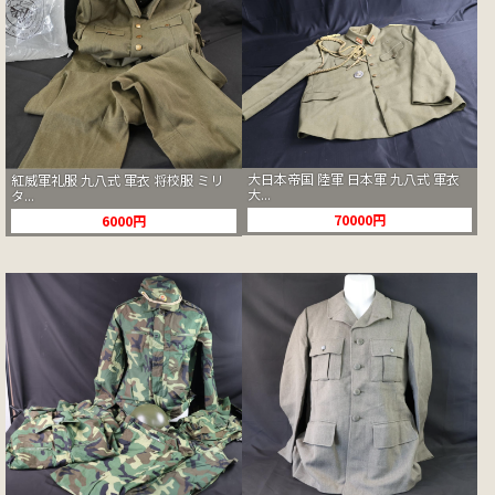
大日本帝国 陸軍 日本軍 九八式 軍衣
紅威軍礼服 九八式 軍衣 将校服 ミリ
大...
タ...
70000円
6000円