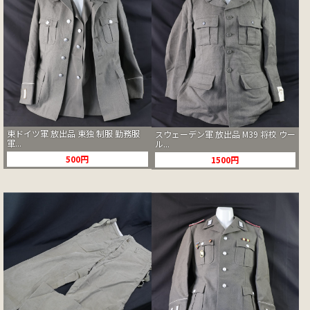
東ドイツ軍 放出品 東独 制服 勤務服
スウェーデン軍 放出品 M39 将校 ウー
軍...
ル...
500円
1500円