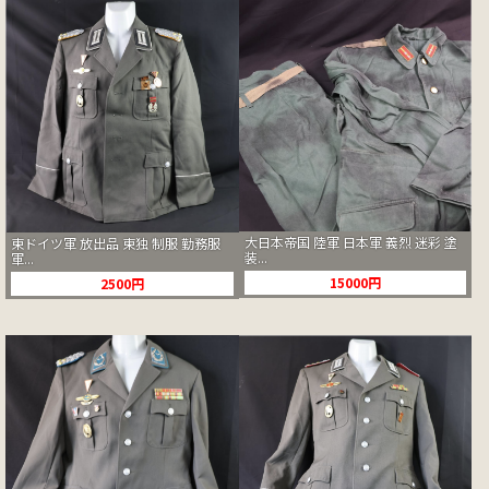
大日本帝国 陸軍 日本軍 義烈 迷彩 塗
東ドイツ軍 放出品 東独 制服 勤務服
装...
軍...
15000円
2500円