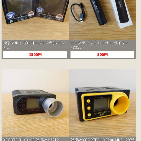
東京マルイ プロゴーグル 2点(レージ
エーステック トレーサー ライター
ャ...
#3352
1500円
500円
XCORTECH X3200 弾速計 #3212
弾速計 XCORTECH X3200 MK3 #2975