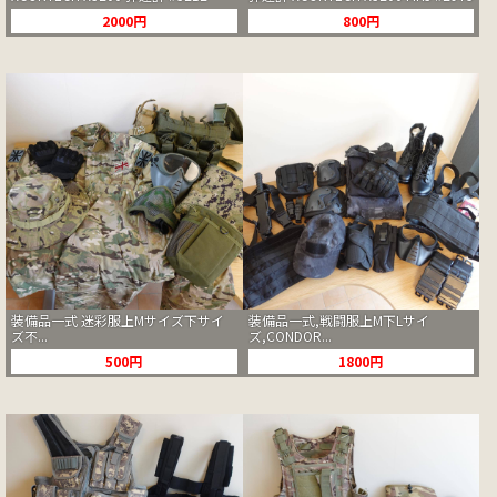
2000円
800円
装備品一式 迷彩服上Mサイズ下サイ
装備品一式,戦闘服上M下Lサイ
ズ不...
ズ,CONDOR...
500円
1800円