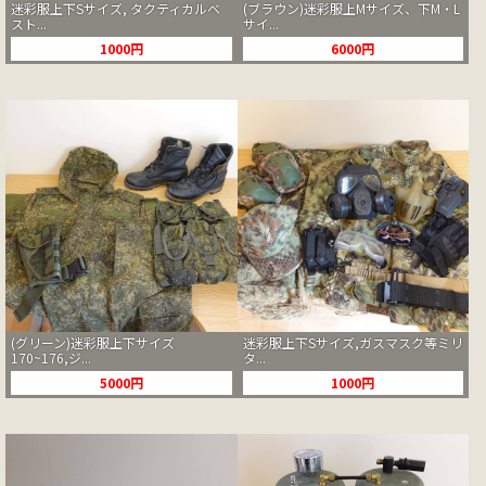
迷彩服上下Sサイズ, タクティカルベ
(ブラウン)迷彩服上Mサイズ、下M・L
スト...
サイ...
1000円
6000円
(グリーン)迷彩服上下サイズ
迷彩服上下Sサイズ,ガスマスク等ミリ
170~176,ジ...
タ...
5000円
1000円