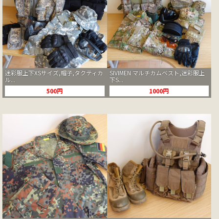
迷彩服上下XSサイズ,帽子,タクティカ
SIVIMEN マルチカムベスト,迷彩服上
ル...
下S...
500円
1000円