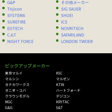
G&P
その他メーカー
Trijicon
SIG SAUER
SYSTEMA
SHOEI
SUREFIRE
ICS
EOTECH
NOVRITSCH
C.A.T
SAFARILAND
NIGHT FORCE
LONDON TWOER
ピックアップメーカー
東京マルイ
KSC
マルシン
マルゼン
タナカワークス
K.T.W.
タニオ・コバ
ハートフォード
クラウンモデル
デジコン
MGC
KRYTAC
G&G
S&T