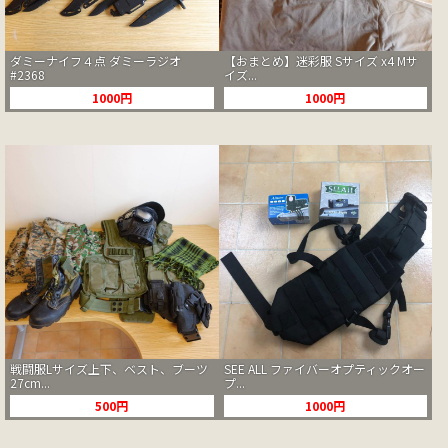
ダミーナイフ４点 ダミーラジオ
【おまとめ】迷彩服 Sサイズ x4 Mサ
#2368
イズ...
1000円
1000円
戦闘服Lサイズ上下、ベスト、ブーツ
SEE ALL ファイバーオプティックオー
27cm...
プ...
500円
1000円