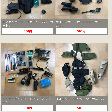
エアガンパーツ マガジン M29 カ
サイレンサー オートトレーサー
ート...
スコ...
500円
500円
レーザーポインタ メタル アウタ
ホルスター スワットシステム ハ
ーバ...
ンド...
500円
500円