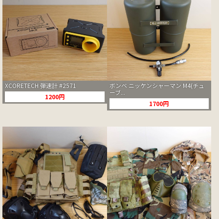
XCORETECH 弾速計 #2571
ボンベ ニッケンシャーマン M4(チュ
ーブ...
1200円
1700円