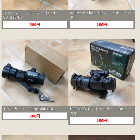
スペクター スコープ ELCAN
adjustable led RMRタイプ オープン
SU_230/PV...
ダ...
500円
500円
ドットサイト Aimpoint #841
UFC M2タイプ ドットサイト BK ハイ
マウ...
500円
500円