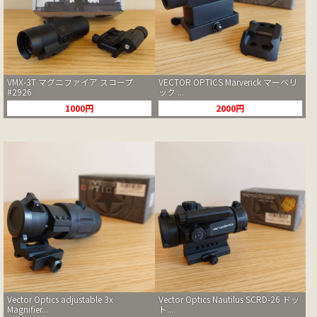
VMX-3T マグニファイア スコープ
VECTOR OPTICS Marverick マーベリ
#2926
ック ...
1000円
2000円
Vector Optics adjustable 3x
Vector Optics Nautilus SCRD-26 ドッ
Magnifier...
ト...