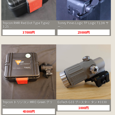
Trijicon RMR Red Dot Type Type2
Torrey Pines Logic TP Logic T12W サ
3.25 ...
ー...
37000円
25000円
Trijicon トリジコン MRO Green グリ
EoTech G33 ブースター タン #3330
ー...
1000円
45000円